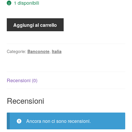
1 disponibili
2
Aggiungi al carrello
Lire
Impero
FDS
quantità
Categorie:
Banconote
,
Italia
Recensioni (0)
Recensioni
Ancora non ci sono recensioni.