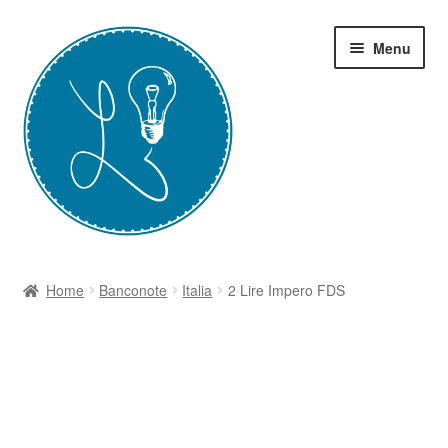
Vai
Vai
Menu
alla
al
navigazione
contenuto
Home
Home
Banconote
Italia
2 Lire Impero FDS
Grazie-Contest Moneta
I Corsi
Il Blog