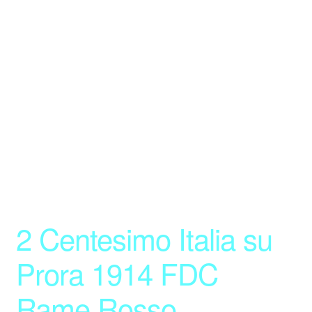
Ordine Ricevuto
Pagamento
Pesce Aprile
Shop
Termini e Condizioni
Track Your Order
Uovo Numismatico
2 Centesimo Italia su
Prora 1914 FDC
Rame Rosso