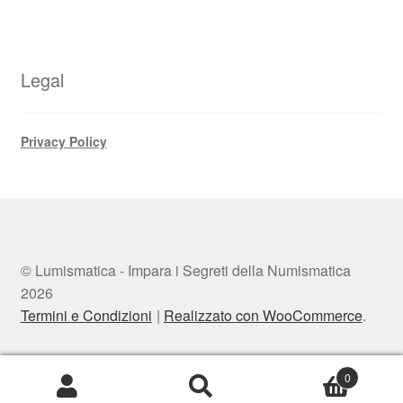
Legal
Privacy Policy
© Lumismatica - Impara i Segreti della Numismatica
2026
Termini e Condizioni
Realizzato con WooCommerce
.
0
Cerca:
Cerca