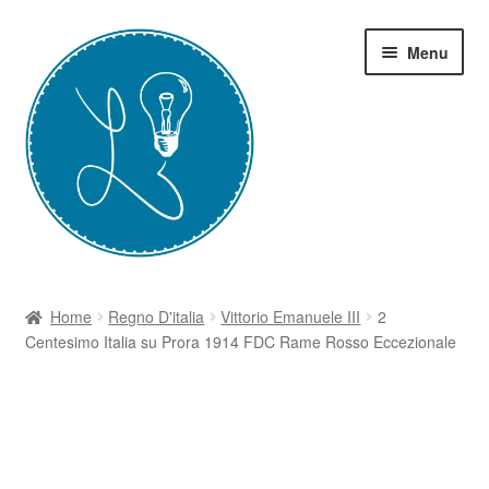
Vai
Vai
Menu
alla
al
navigazione
contenuto
Home
Home
Regno D'italia
Vittorio Emanuele III
2
Centesimo Italia su Prora 1914 FDC Rame Rosso Eccezionale
Grazie-Contest Moneta
I Corsi
Il Blog