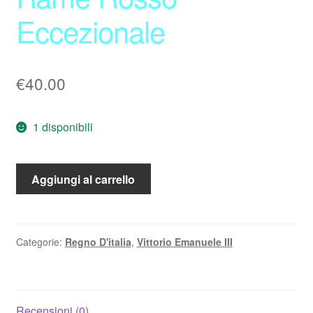
Eccezionale
€
40.00
1 disponibili
2
Aggiungi al carrello
Centesimo
Italia
su
Prora
Categorie:
Regno D'italia
,
Vittorio Emanuele III
1914
FDC
Rame
Recensioni (0)
Rosso