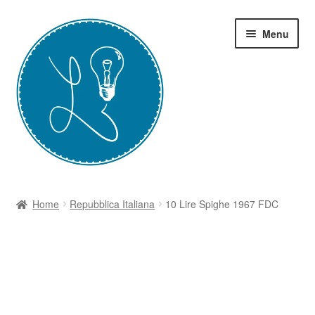
Vai
Vai
Menu
alla
al
navigazione
contenuto
Home
Home
Repubblica Italiana
10 Lire Spighe 1967 FDC
Grazie-Contest Moneta
I Corsi
Il Blog