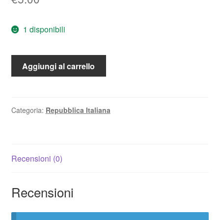
1 disponibili
10
Aggiungi al carrello
Lire
Spighe
1967
FDC
Categoria:
Repubblica Italiana
quantità
Recensioni (0)
Recensioni