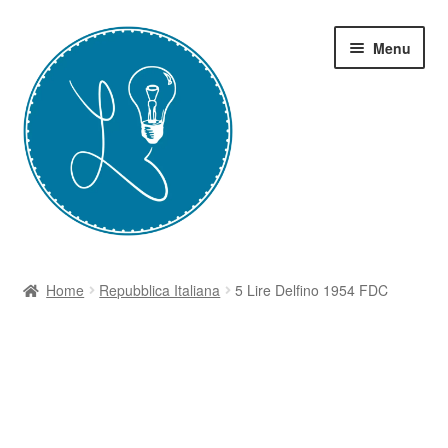
Vai
Vai
Menu
alla
al
navigazione
contenuto
Home
Home
Repubblica Italiana
5 Lire Delfino 1954 FDC
Grazie-Contest Moneta
I Corsi
Il Blog