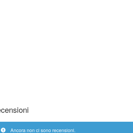
FDC
quantità
censioni
Ancora non ci sono recensioni.