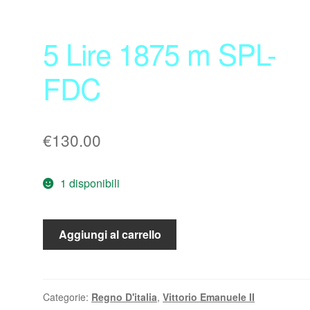
5 Lire 1875 m SPL-
FDC
€
130.00
1 disponibili
5
Aggiungi al carrello
Lire
1875
m
SPL-
Categorie:
Regno D'italia
,
Vittorio Emanuele II