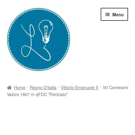
Vai
Vai
Menu
alla
al
navigazione
contenuto
Home
Home
Regno D'italia
Vittorio Emanuele II
50 Centesimi
Valore 1867 m qFDC *Periziato*
Grazie-Contest Moneta
I Corsi
Il Blog