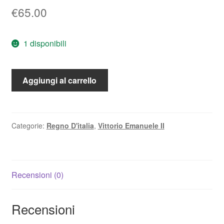
€
65.00
1 disponibili
50
Aggiungi al carrello
Centesimi
Valore
1867
m
Categorie:
Regno D'italia
,
Vittorio Emanuele II
qFDC
*Periziato*
quantità
Recensioni (0)
Recensioni