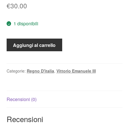
€
30.00
1 disponibili
1
Aggiungi al carrello
Lira
1917
Quadriga
Briosa
Categorie:
Regno D'italia
,
Vittorio Emanuele III
FDC
quantità
Recensioni (0)
Recensioni