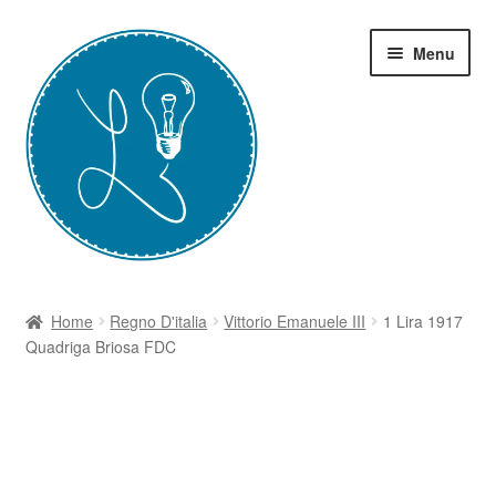
Vai
Vai
Menu
alla
al
navigazione
contenuto
Home
Home
Regno D'italia
Vittorio Emanuele III
1 Lira 1917
Quadriga Briosa FDC
Grazie-Contest Moneta
I Corsi
Il Blog