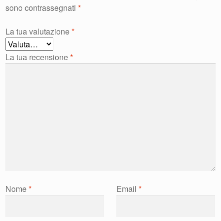
sono contrassegnati
*
La tua valutazione
*
La tua recensione
*
Nome
*
Email
*