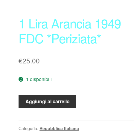
1 Lira Arancia 1949
FDC *Periziata*
€
25.00
1 disponibili
1
Aggiungi al carrello
Lira
Arancia
1949
FDC
Categoria:
Repubblica Italiana