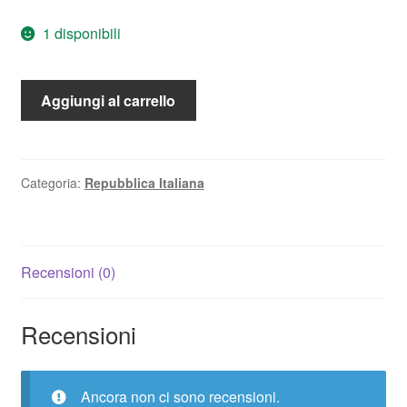
1 disponibili
10
Aggiungi al carrello
Lire
Ulivo
1948
FDC
Categoria:
Repubblica Italiana
*Periziato*
NC
quantità
Recensioni (0)
Recensioni
Ancora non ci sono recensioni.