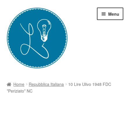
Vai
Vai
Menu
alla
al
navigazione
contenuto
Home
Home
Repubblica Italiana
10 Lire Ulivo 1948 FDC
*Periziato* NC
Grazie-Contest Moneta
I Corsi
Il Blog